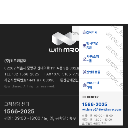
arrow_for
arrow_for
견적의뢰
arrow_forward_ios
행사/기념
arrow_for
용품
사무/오피
arrow_for
(주)위드엠알오
스몰
02262 서울시 중랑구 신내역로 111 A동 3층 302호(SKV 1센터)
arrow_for
산업용품몰
TEL : 02-1566-2025
FAX : 070-5165-7736
사업자등록번호 : 441-87-03096
통신판매업신고 : 2024-서울중랑-1239
MRO구매
ⓒwithmro. All rights reserved.
대행
CS CENTER
고객상담 센터
1566-2025
withmro24@withmro.com
1566-2025
상담시간 : 09:00 ~ 18:00
평일 : 09:00 ~18:00 / 토, 일, 공휴일 : 휴무
점심시간 : 12;00 ~ 13:00
토.일요일,공휴일 휴무