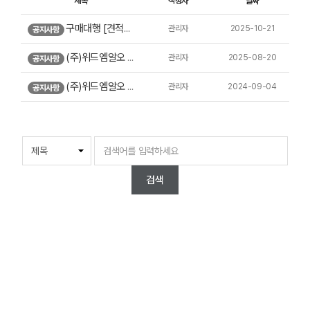
제목
작성자
날짜
관리자
2025-10-21
구매대행 [견적의뢰] 시스템 오픈
공지사항
관리자
2025-08-20
(주)위드엠알오 사회적 가치 인증서 현황 [다운로드]
공지사항
관리자
2024-09-04
(주)위드엠알오 홈페이지 오픈 (www.withmro.com)
공지사항
검색