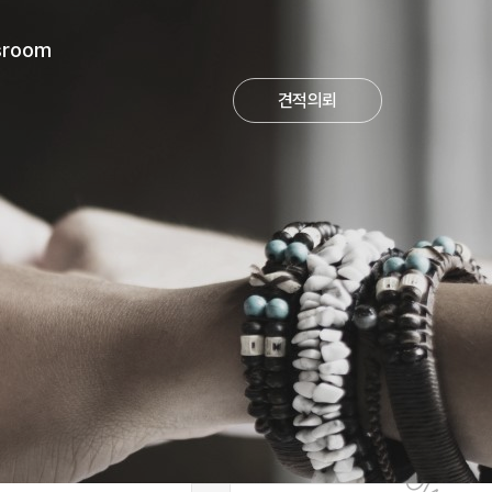
room
견적의뢰