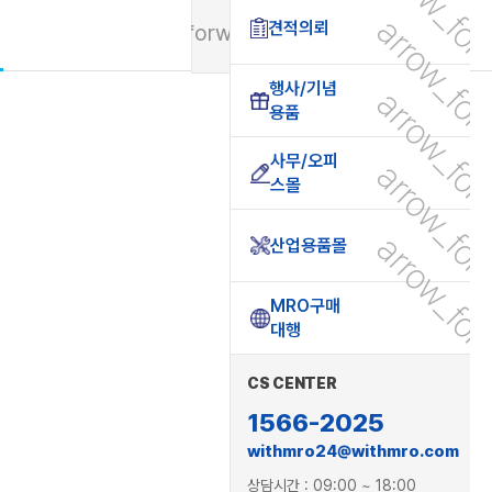
arrow_fo
arrow_fo
견적의뢰
arrow_forward_ios
행사/기념
arrow_fo
용품
사무/오피
arrow_fo
스몰
arrow_fo
산업용품몰
MRO구매
대행
CS CENTER
1566-2025
withmro24@withmro.com
상담시간 : 09:00 ~ 18:00