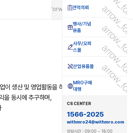
arrow_fo
arrow_fo
견적의뢰
arrow_forward_ios
행사/기념
arrow_fo
용품
사무/오피
arrow_fo
스몰
arrow_fo
산업용품몰
MRO구매
해, 기업이 생산 및 영업활동을 하면서
대행
이익을 동시에 추구하며,
CS CENTER
다
1566-2025
withmro24@withmro.com
상담시간 : 09:00 ~ 18:00