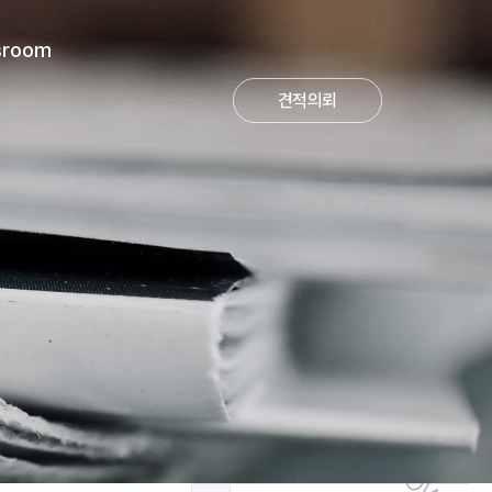
room
견적의뢰