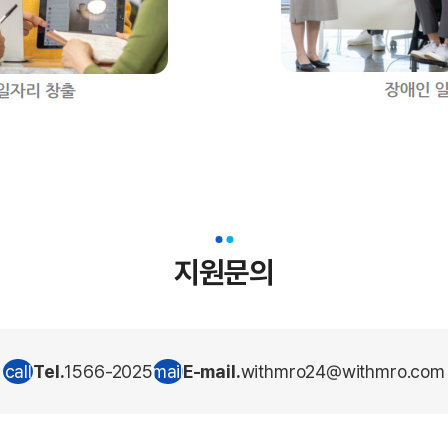
지원문의
call
Tel.
1566-2025
mail
E-mail.
withmro24@withmro.com